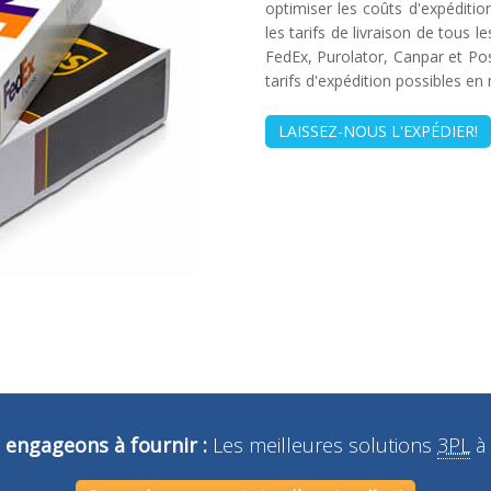
optimiser les coûts d'expéditi
les tarifs de livraison de tous 
FedEx, Purolator, Canpar et Pos
tarifs d'expédition possibles e
LAISSEZ-NOUS L'EXPÉDIER!
 engageons à fournir :
Les meilleures solutions
3PL
à 