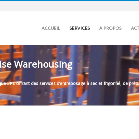
ACCUEIL
SERVICES
À PROPOS
AC
cise Warehousing
3PL offrant des services d’entreposage à sec et frigorifié, de prépar