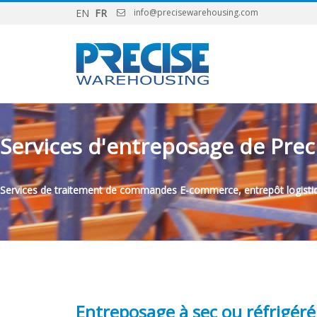
EN
FR
info@precisewarehousing.com
Services d'entreposage de Pre
Services de traitement de commandes E-commerce, entrepôt logistique 
Entreposage à sec ou réfrigéré